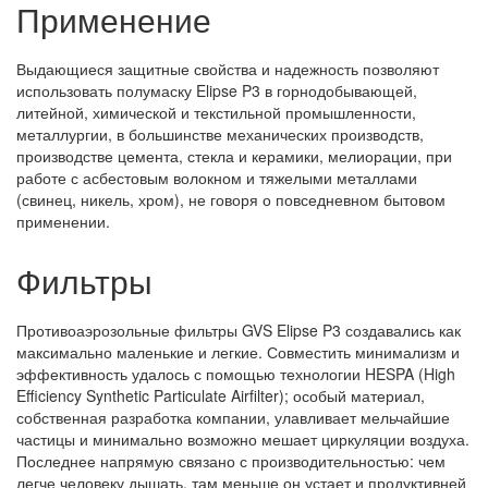
Применение
Выдающиеся защитные свойства и надежность позволяют
использовать полумаску Elipse P3 в горнодобывающей,
литейной, химической и текстильной промышленности,
металлургии, в большинстве механических производств,
производстве цемента, стекла и керамики, мелиорации, при
работе с асбестовым волокном и тяжелыми металлами
(свинец, никель, хром), не говоря о повседневном бытовом
применении.
Фильтры
Противоаэрозольные фильтры GVS Elipse P3 создавались как
максимально маленькие и легкие. Совместить минимализм и
эффективность удалось с помощью технологии HESPA (High
Efficiency Synthetic Particulate Airfilter); особый материал,
собственная разработка компании, улавливает мельчайшие
частицы и минимально возможно мешает циркуляции воздуха.
Последнее напрямую связано с производительностью: чем
легче человеку дышать, там меньше он устает и продуктивней