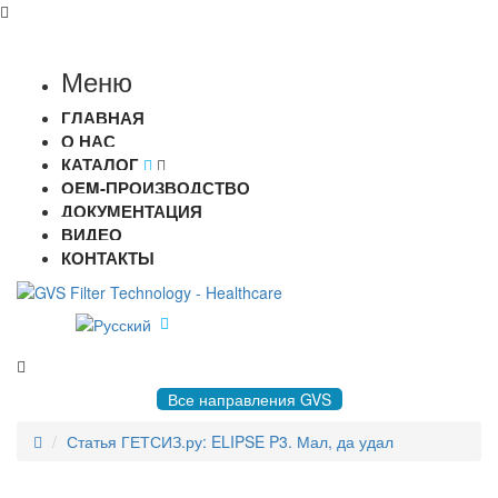
Меню
ГЛАВНАЯ
О НАС
КАТАЛОГ
OEM-ПРОИЗВОДСТВО
ДОКУМЕНТАЦИЯ
ВИДЕО
КОНТАКТЫ
8 495 004-50-77 |
gvsrussia@gvs.com
Все направления GVS
Статья ГЕТСИЗ.ру: ELIPSE P3. Мал, да удал