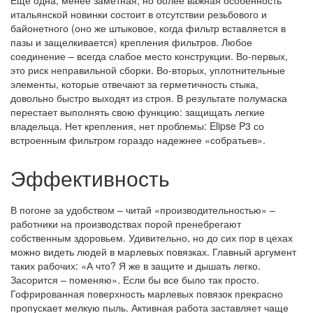
Еще одна, менее заметная, но более важная особенность
итальянской новинки состоит в отсутствии резьбового и
байонетного (оно же штыковое, когда фильтр вставляется в
пазы и защелкивается) крепления фильтров. Любое
соединение – всегда слабое место конструкции. Во-первых,
это риск неправильной сборки. Во-вторых, уплотнительные
элементы, которые отвечают за герметичность стыка,
довольно быстро выходят из строя. В результате полумаска
перестает выполнять свою функцию: защищать легкие
владельца. Нет крепления, нет проблемы: Elipse P3 со
встроенным фильтром гораздо надежнее «собратьев».
Эффективность
В погоне за удобством – читай «производительностью» –
работники на производствах порой пренебрегают
собственным здоровьем. Удивительно, но до сих пор в цехах
можно видеть людей в марлевых повязках. Главный аргумент
таких рабочих: «А что? Я же в защите и дышать легко.
Засорится – поменяю». Если бы все было так просто.
Гофрированная поверхность марлевых повязок прекрасно
пропускает мелкую пыль. Активная работа заставляет чаще